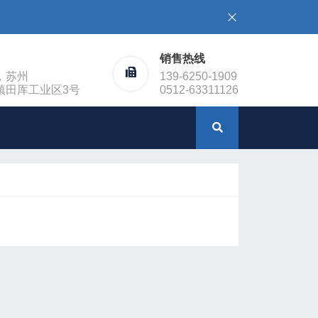
销售热线
，苏州
139-6250-1909
镇田厍工业区3号
0512-63311126